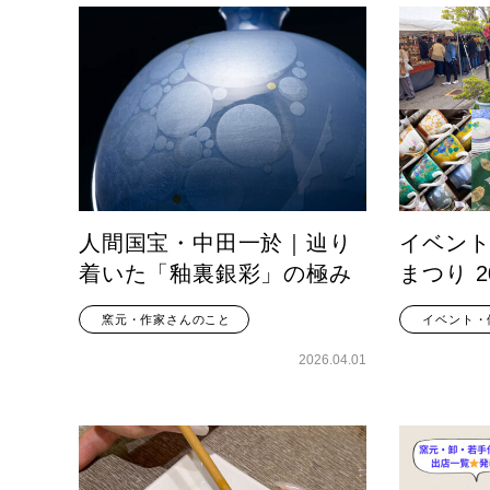
人間国宝・中田一於｜辿り
イベント
着いた「釉裏銀彩」の極み
まつり 2
窯元・作家さんのこと
イベント・
2026.04.01