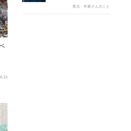
窯元・作家さんのこと
ベ
05.23