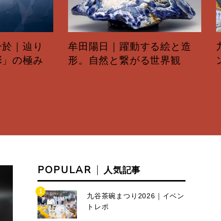
辿り
牟田陽日｜躍動する絵と造
九谷茶
極み
形。自然と繋がる世界観
ント
POPULAR
人気記事
1
九谷茶碗まつり2026｜イベン
トレポ