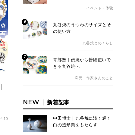
イベント・体験
6
九谷焼のうつわのサイズとそ
の使い方
九谷焼とのくらし
7
青郊窯 | 伝統から普段使いで
きる九谷焼へ
窯元・作家さんのこと
｜
NEW
新着記事
中田博士｜九谷焼に淡く輝く
04.10
白の造形美をもたらす