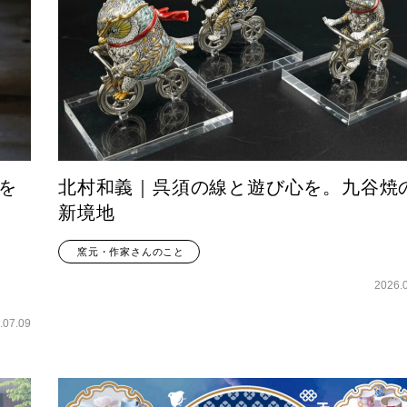
を
北村和義｜呉須の線と遊び心を。九谷焼
新境地
窯元・作家さんのこと
2026.
.07.09