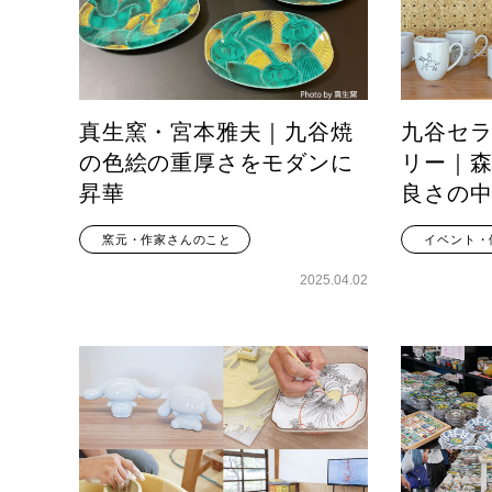
真生窯・宮本雅夫｜九谷焼
九谷セ
の色絵の重厚さをモダンに
リー｜
昇華
良さの
窯元・作家さんのこと
イベント・
2025.04.02