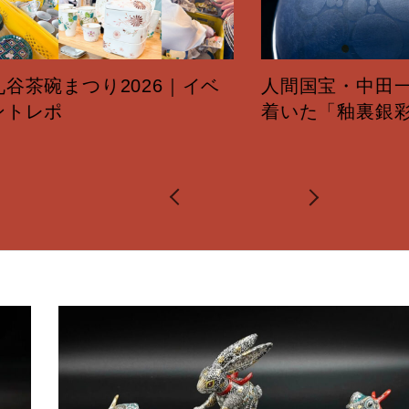
碗まつり2026｜イベ
人間国宝・中田一於｜
ポ
着いた「釉裏銀彩」の