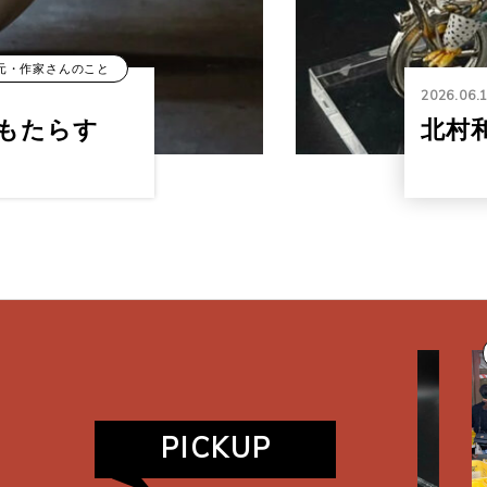
元・作家さんのこと
2026.06.
もたらす
北村
窯元・作家さんのこと
イベ
PICKUP