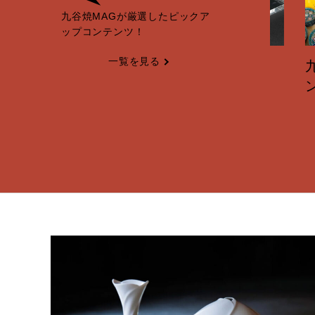
九谷焼MAGが厳選したピックア
ップコンテンツ！
一覧を見る
く輝
北村和義｜呉須の線と遊び
九谷茶
す
心を。九谷焼の新境地
ントレ