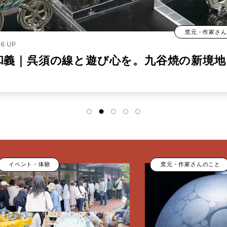
窯元・作家さん
16
UP
和義｜呉須の線と遊び心を。九谷焼の新境地
ント・体験
窯元・作家さんのこと