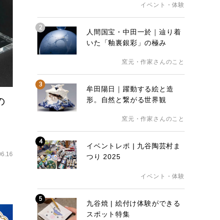
イベント・体験
2
人間国宝・中田一於｜辿り着
いた「釉裏銀彩」の極み
窯元・作家さんのこと
3
牟田陽日｜躍動する絵と造
の
形。自然と繋がる世界観
窯元・作家さんのこと
4
イベントレポ | 九谷陶芸村ま
06.16
つり 2025
イベント・体験
5
九谷焼 | 絵付け体験ができる
スポット特集