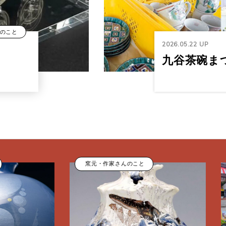
のこと
2026.05.22
UP
九谷茶碗まつ
窯元・作家さんのこと
イベ