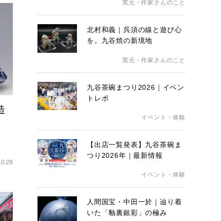
窯元・作家さんのこと
北村和義｜呉須の線と遊び心
を。九谷焼の新境地
窯元・作家さんのこと
九谷茶碗まつり2026｜イベン
トレポ
造
イベント・体験
【出店一覧発表】九谷茶碗ま
つり2026年｜最新情報
10.28
イベント・体験
人間国宝・中田一於｜辿り着
いた「釉裏銀彩」の極み