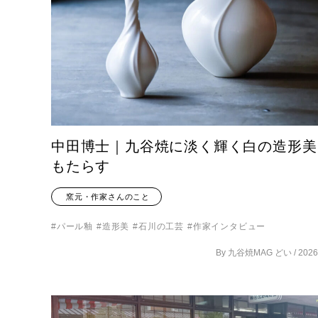
中田博士｜九谷焼に淡く輝く白の造形美
もたらす
窯元・作家さんのこと
パール釉
造形美
石川の工芸
作家インタビュー
By 九谷焼MAG どい /
2026