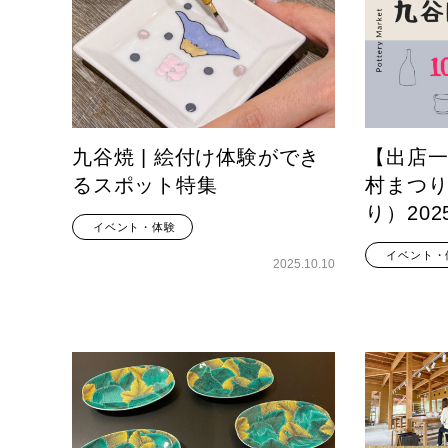
九谷焼 | 絵付け体験ができ
【出店
るスポット特集
村まつ
り）20
イベント・体験
イベント・
2025.10.10