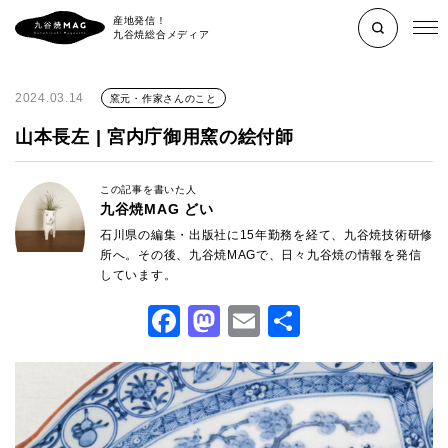
産地発信！
九谷焼総合メディア
2024.03.14
窯元・作家さんのこと
山本長左 | 宮内庁御用窯の絵付師
この記事を書いた人
九谷焼MAG どい
石川県の編集・出版社に15年勤務を経て、九谷焼技術研修
所へ。その後、九谷焼MAGで、日々九谷焼の情報を発信
しています。
Facebook
Mastodon
Email
共
有