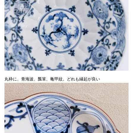
丸枠に、青海波、瓢箪、亀甲紋。どれも縁起が良い