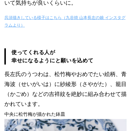
いて気持ちが良いくらいに。
呉須描きしている様子はこちら（九谷焼 山本長左の娘 インスタグ
ラムより）
使ってくれる人が
幸せになるようにと願いを込めて
長左氏のうつわは、松竹梅やおめでたい絵柄、青
海波（せいがいは）に紗綾形（さやがた）、籠目
（かごめ）などの吉祥紋を絶妙に組み合わせて描
かれています。
中央に松竹梅が描かれた鉢皿